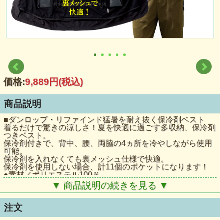
価格:
9,889円
(税込)
商品説明
■ダンロップ・リファインド猛暑を耐え抜く保冷剤ベスト
着るだけで驚きの涼しさ！夏を快適に過ごす多収納、保冷剤
つきベスト。
保冷剤付きで、背中、腰、両脇の4ヵ所を冷やしながら使用
可能。
保冷剤を入れなくても裏メッシュ仕様で快適。
保冷剤を使用しない場合、計11個のポケットになります！
●素材／ポリエステル100％
●仕様／胸ポケット×3・脇ポケット×4・保冷剤ポケット4個
▼ 商品説明の続きを見る ▼
付
●中国製
■備考
注文
※掲載商品は撮影時の光源や画面表示の都合上、現品と多少