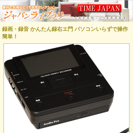
録画・録音 かんたん録右エ門 パソコンいらずで操作
簡単！