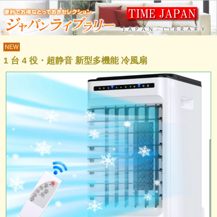
NEW
1 台 4 役・超静音 新型多機能 冷風扇