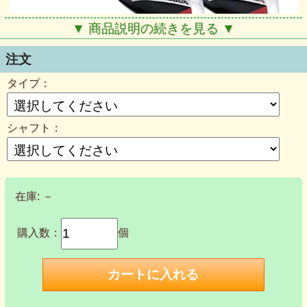
▼ 商品説明の続きを見る ▼
注文
タイプ：
シャフト：
在庫:
－
購入数：
個
■パワービルト モメンタム V2 アイアンクラブ8本セット / MOMENTUM