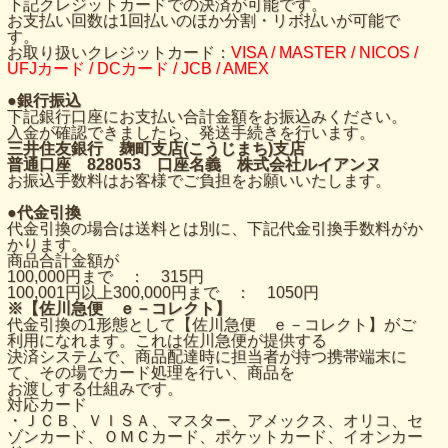
下記クレジットカードでの決済が可能です。
お支払い回数は1回払いのほか分割・リボ払いが可能で
す。
お取り扱いクレジットカード：
VISA / MASTER / NICOS /
UFJカード / DCカード / JCB / AMEX
●
銀行振込
下記銀行口座にお支払い合計金額をお振込みください。
入金が確認できましたら、発送手続きを行います。
三井住友銀行 麹町支店(こうじまち)支店
普通口座 828053 口座名義 株式会社ルイアンヌ
お振込手数料はお客様でご負担をお願いいたします。
●
代金引換
代金引換の場合は送料とは別に、下記代金引換手数料がか
かります。
商品合計金額が
100,000円まで ： 315円
100,001円以上300,000円まで ： 1050円
※【佐川急便 ｅ－コレクト】
代金引換の1形態として【佐川急便 ｅ－コレクト】がご
利用になれます。これは佐川急便が提供する
決済システムで、商品配達時に担当者が持つ携帯端末に
て、その場でカード処理を行い、商品を
お渡しする仕組みです。
対応カード
・ＪＣＢ、ＶＩＳＡ、マスター、アメックス、オリコ、セ
ゾンカード、ＯＭＣカード、ポケットカード、イオンカー