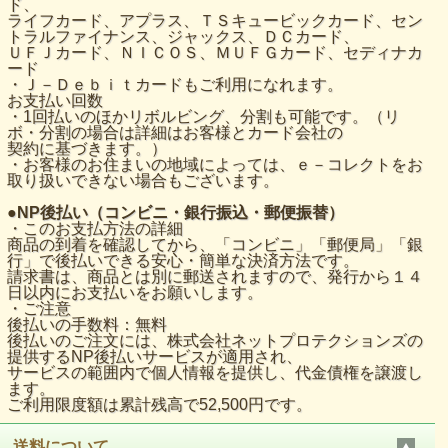
ド、
ライフカード、アプラス、ＴＳキュービックカード、セン
トラルファイナンス、ジャックス、ＤＣカード、
ＵＦＪカード、ＮＩＣＯＳ、ＭＵＦＧカード、セディナカ
ード
・Ｊ－Ｄｅｂｉｔカードもご利用になれます。
お支払い回数
・1回払いのほかリボルビング、分割も可能です。（リ
ボ・分割の場合は詳細はお客様とカード会社の
契約に基づきます。）
・お客様のお住まいの地域によっては、ｅ－コレクトをお
取り扱いできない場合もございます。
●NP後払い（コンビニ・銀行振込・郵便振替）
・このお支払方法の詳細
商品の到着を確認してから、「コンビニ」「郵便局」「銀
行」で後払いできる安心・簡単な決済方法です。
請求書は、商品とは別に郵送されますので、発行から１４
日以内にお支払いをお願いします。
・ご注意
後払いの手数料：無料
後払いのご注文には、株式会社ネットプロテクションズの
提供するNP後払いサービスが適用され、
サービスの範囲内で個人情報を提供し、代金債権を譲渡し
ます。
ご利用限度額は累計残高で52,500円です。
送料について